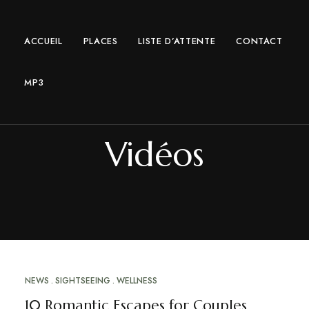
ACCUEIL
PLACES
LISTE D’ATTENTE
CONTACT
MP3
Vidéos
NEWS
SIGHTSEEING
WELLNESS
10 Romantic Escapes for Couples